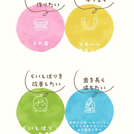
入れ歯
スポーツ
マウスピース
長持ち治療 〜ラバーダム
とマイクロスコープに
くいしばり・
よる精密診療〜