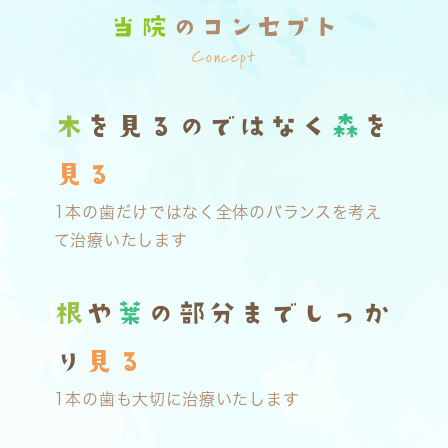
当院
のコンセプト
Concept
木
を見るのではなく
森
を
見る
1本の歯だけではなく全体のバランスを考え
て治療いたします
根
や
葉
の部分までしっか
り
見る
1本の歯も大切に治療いたします